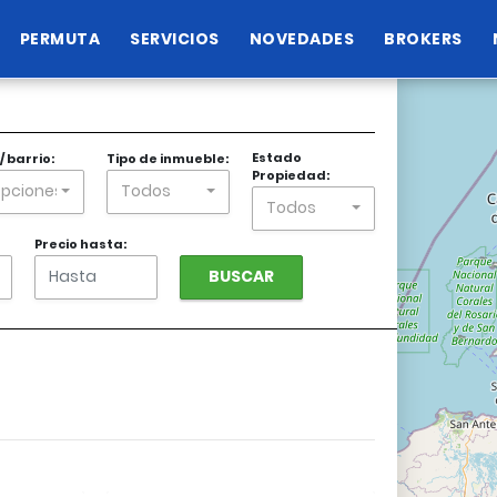
PERMUTA
SERVICIOS
NOVEDADES
BROKERS
+
−
Estado
/ barrio:
Tipo de inmueble:
Propiedad:
Opciones
Todos
Todos
Precio hasta:
BUSCAR