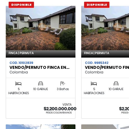
DISPONIBLE
DISPONIBLE
FINCA | PERMUTA
FINCA | PERMUTA
COD. 10102839
COD. 9985342
VENDO/PERMUTO FINCA EN…
VENDO/PERMUTO FI
Colombia
Colombia
5
10 GARAJE
3 Baños
5
10 GARAJE
HABITACIONES
HABITACIONES
VENTA
$2.200.000.000
$2.2
PESOS COLOMBIANOS
PESOS