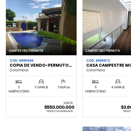
CAMPESTRE | PERMUTA
CAMPESTRE | PERMUTA
COD. 9895596
COD. 6995872
COPIA DE VENDO-PERMUTO…
CASA CAMPESTRE M
Colombia
Colombia
3
3 GARAJE
3 Baños
5
4 GARAJE
HABITACIONES
HABITACIONES
VENTA
$550.000.000
$3.6
PESOS COLOMBIANOS
PESOS