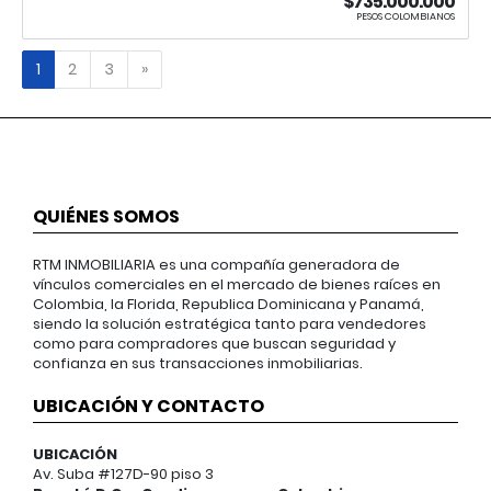
$735.000.000
PESOS COLOMBIANOS
Siguiente
1
2
3
»
QUIÉNES SOMOS
RTM INMOBILIARIA es una compañía generadora de
vínculos comerciales en el mercado de bienes raíces en
Colombia, la Florida, Republica Dominicana y Panamá,
siendo la solución estratégica tanto para vendedores
como para compradores que buscan seguridad y
confianza en sus transacciones inmobiliarias.
UBICACIÓN Y CONTACTO
UBICACIÓN
Av. Suba #127D-90 piso 3