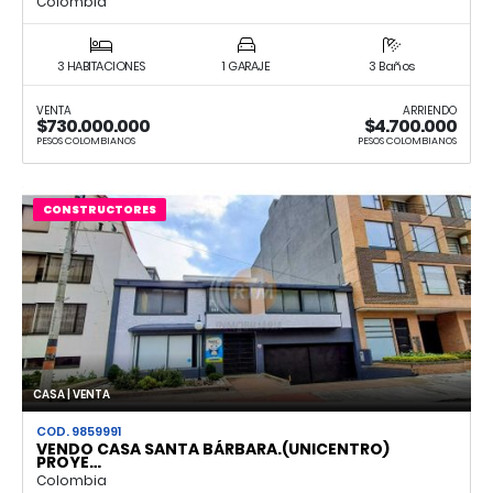
Colombia
3 HABITACIONES
1 GARAJE
3 Baños
VENTA
ARRIENDO
$730.000.000
$4.700.000
PESOS COLOMBIANOS
PESOS COLOMBIANOS
CONSTRUCTORES
CASA | VENTA
COD. 9859991
VENDO CASA SANTA BÁRBARA.(UNICENTRO)
PROYE…
Colombia