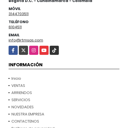
Bogotá D.C. - Cundinamarca - Colombia
MÓVIL
3144703511
TELÉFONO
8104511
EMAIL
info@rtmsas.com
Facebook
X
Instagram
YouTube
TikTok
INFORMACIÓN
Inicio
VENTAS
ARRIENDOS
SERVICIOS
NOVEDADES
NUESTRA EMPRESA
CONTACTENOS