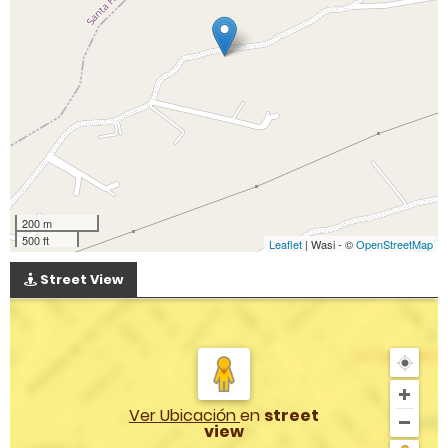
200 m
500 ft
Leaflet
| Wasi - ©
OpenStreetMap
Street View
Ver Ubicación
en
street
view