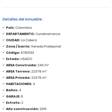
Detalles del inmueble :
País:
Colombia
DEPARTAMENTO:
Cundinamarca
CIUDAD:
La Calera
Zona / barrio:
Vereda Frailejonal
Código:
9780133
Estado:
USADO
AREA Construida:
240 m²
AREA Terreno:
22378 m²
AREA Privada:
22378 m²
HABITACIONES:
3
Baños:
4
GARAJE:
6
Estrato:
2
Año construcción:
2010