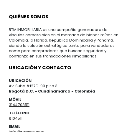
QUIÉNES SOMOS
RTM INMOBILIARIA es una compañía generadora de
vínculos comerciales en el mercado de bienes raíces en
Colombia, la Florida, Republica Dominicana y Panamá,
siendo la solución estratégica tanto para vendedores
como para compradores que buscan seguridad y
confianza en sus transacciones inmobiliarias.
UBICACIÓN Y CONTACTO
UBICACIÓN
Av. Suba #127D-90 piso 3
Bogotá D.C. - Cundinamarca - Colombia
MÓVIL
3144703511
TELÉFONO
8104511
EMAIL
info@rtmsas.com