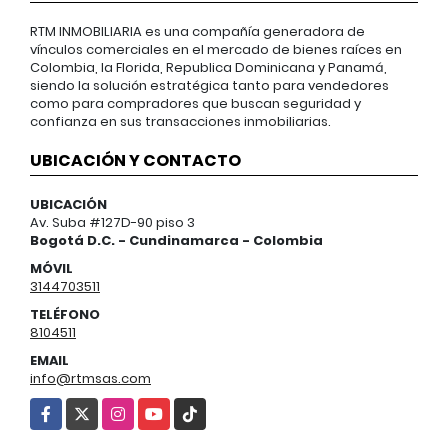
RTM INMOBILIARIA es una compañía generadora de
vínculos comerciales en el mercado de bienes raíces en
Colombia, la Florida, Republica Dominicana y Panamá,
siendo la solución estratégica tanto para vendedores
como para compradores que buscan seguridad y
confianza en sus transacciones inmobiliarias.
UBICACIÓN Y CONTACTO
UBICACIÓN
Av. Suba #127D-90 piso 3
Bogotá D.C. - Cundinamarca - Colombia
MÓVIL
3144703511
TELÉFONO
8104511
EMAIL
info@rtmsas.com
Facebook
X
Instagram
YouTube
TikTok