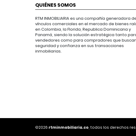
QUIÉNES SOMOS
RTM INMOBILIARIA es una compañía generadora d
vínculos comerciales en el mercado de bienes raí
en Colombia, la Florida, Republica Dominicana y
Panamá, siendo la solución estratégica tanto par
vendedores como para compradores que busca
seguridad y confianza en sus transacciones
inmobiliarias.
©2026
rtminmobiliaria.co
, todos los derechos re