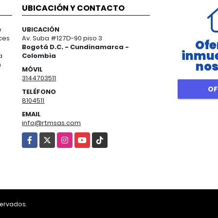
UBICACIÓN Y CONTACTO
e
UBICACIÓN
ces
Av. Suba #127D-90 piso 3
Ofe
Bogotá D.C. - Cundinamarca -
inmue
a
Colombia
nos
n
MÓVIL
3144703511
OF
TELÉFONO
8104511
EMAIL
info@rtmsas.com
Facebook
X
Instagram
YouTube
TikTok
servados.