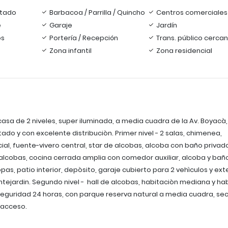
tado
Barbacoa / Parrilla / Quincho
Centros comerciales
e
Garaje
Jardín
os
Portería / Recepción
Trans. público cerca
Zona infantil
Zona residencial
asa de 2 niveles, super iluminada, a media cuadra de la Av. Boyacà, 
ado y con excelente distribuciòn. Primer nivel - 2 salas, chimenea,
al, fuente-vivero central, star de alcobas, alcoba con baño privado
alcobas, cocina cerrada amplia con comedor auxiliar, alcoba y bañ
opas, patio interior, depòsito, garaje cubierto para 2 vehìculos y ext
antejardin. Segundo nivel - hall de alcobas, habitaciòn mediana y ha
eguridad 24 horas, con parque reserva natural a media cuadra, se
l acceso.