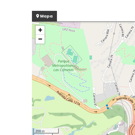
Mapa
+
−
200 m