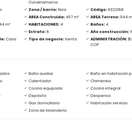
Cundinamarca
a
Zona / barrio:
Niza
Código:
6322188
AREA Construida:
457 m²
AREA Terreno:
544 m
44 m²
HABITACIONES:
4
Baños:
4
Estrato:
6
Año construcción:
1
le:
Casa
Tipo de negocio:
Venta
ADMINISTRACIÓN:
$1
COP
rados
Baño auxiliar
Baño en habitación pr
io
Calentador
Chimenea
Cocina equipada
Cocina integral
r
Depósito
Despensa
Gas domiciliario
Habitación servicio
Zona de lavandería