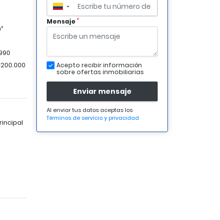
▼
*
Mensaje
²
990
.200.000
Acepto recibir información
sobre ofertas inmobiliarias
Enviar mensaje
Al enviar tus datos aceptas los
Términos de servicio y privacidad
incipal