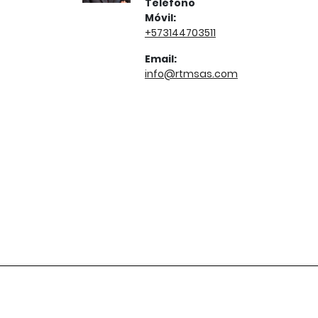
Teléfono
Móvil:
+573144703511
Email:
info@rtmsas.com