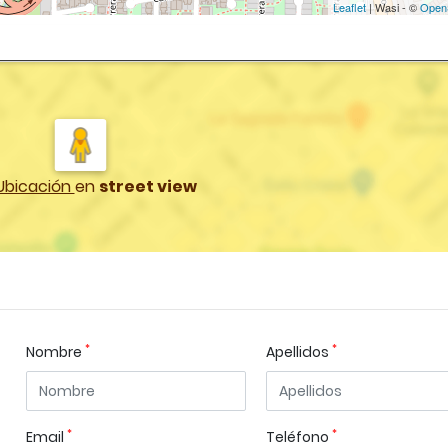
Leaflet
| Wasi - ©
Open
Ubicación
en
street view
*
*
Nombre
Apellidos
*
*
Email
Teléfono