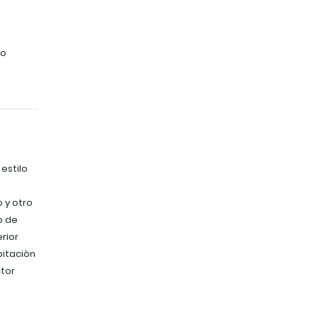
no
estilo
 y otro
o de
erior
bitaciòn
ctor