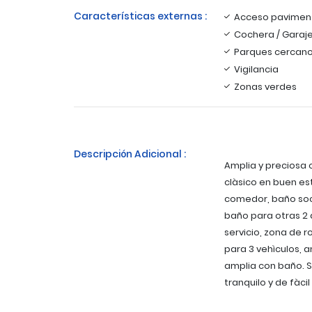
Características externas :
Acceso pavimen
Cochera / Garaj
Parques cercan
Vigilancia
Zonas verdes
Descripción Adicional :
Amplia y preciosa c
clàsico en buen est
comedor, baño soci
baño para otras 2 
servicio, zona de r
para 3 vehìculos, 
amplia con baño. S
tranquilo y de fàci