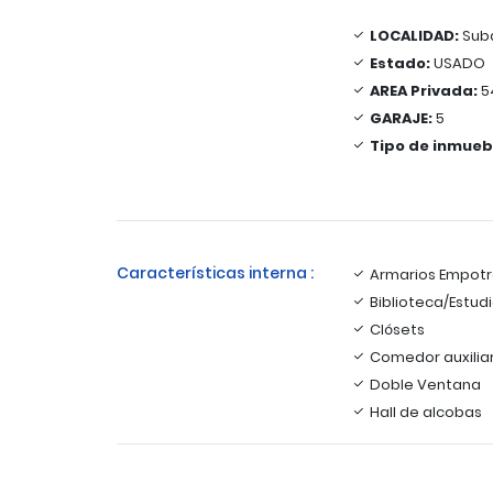
LOCALIDAD:
Sub
Estado:
USADO
AREA Privada:
5
GARAJE:
5
Tipo de inmueb
Características interna :
Armarios Empot
Biblioteca/Estud
Clósets
Comedor auxilia
Doble Ventana
Hall de alcobas