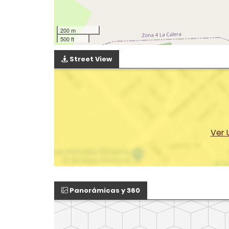
200 m
500 ft
Street View
Ver 
Panorámicas y 360