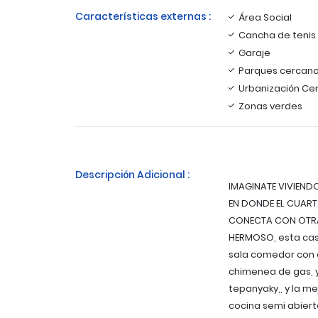
Características externas :
Área Social
Cancha de tenis
Garaje
Parques cercan
Urbanización Ce
Zonas verdes
Descripción Adicional :
IMAGINATE VIVIEND
EN DONDE EL CUART
CONECTA CON OTRA A
HERMOSO, esta cas
sala comedor con 
chimenea de gas, y 
tepanyaky,, y la me
cocina semi abierta