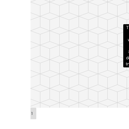
T
d
t
1