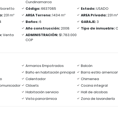
Cundinamarca
rboretto
Código:
6637085
Estado:
USADO
a:
231 m²
AREA Terreno:
1434 m²
AREA Privada:
231 m
4
Baños:
6
GARAJE:
3
Año construcción:
2008
Tipo de inmueble:
C
o:
Venta
ADMINISTRACIÓN:
$1.783.000
COP
Armarios Empotrados
Balcón
Baño en habitación principal
Barra estilo america
io
Calentador
Chimenea
rcomunicador
Clósets
Cocina integral
Habitación servicio
Hall de alcobas
Vista panorámica
Zona de lavandería