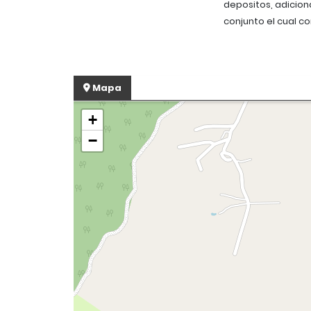
depositos, adiciona
conjunto el cual co
Mapa
+
−