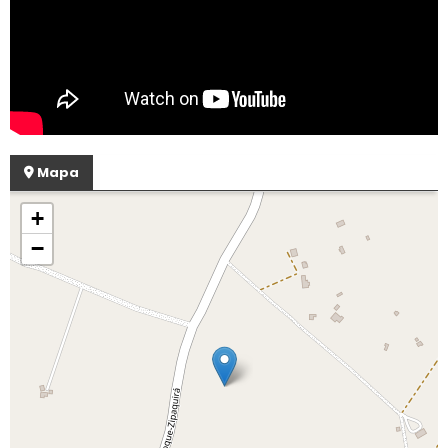
Mapa
+
−