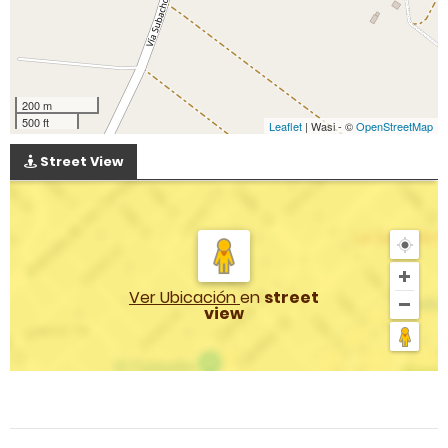
200 m
500 ft
Leaflet
| Wasi - ©
OpenStreetMap
Street View
Ver Ubicación
en
street
view