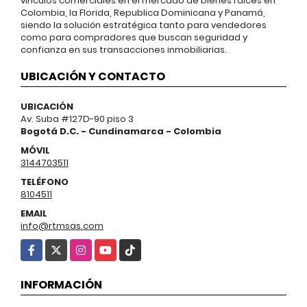
vínculos comerciales en el mercado de bienes raíces en
Colombia, la Florida, Republica Dominicana y Panamá,
siendo la solución estratégica tanto para vendedores
como para compradores que buscan seguridad y
confianza en sus transacciones inmobiliarias.
UBICACIÓN Y CONTACTO
UBICACIÓN
Av. Suba #127D-90 piso 3
Bogotá D.C. - Cundinamarca - Colombia
MÓVIL
3144703511
TELÉFONO
8104511
EMAIL
info@rtmsas.com
Facebook
X
Instagram
YouTube
TikTok
INFORMACIÓN