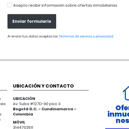
Acepto recibir información sobre ofertas inmobiliarias
Enviar formulario
Al enviar tus datos aceptas los
Términos de servicio y privacidad
UBICACIÓN Y CONTACTO
e
UBICACIÓN
ces
Av. Suba #127D-90 piso 3
Ofe
Bogotá D.C. - Cundinamarca -
inmue
a
Colombia
nos
n
MÓVIL
3144703511