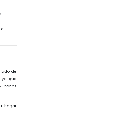
a
to
blado de
s ya que
 2 baños
u hogar