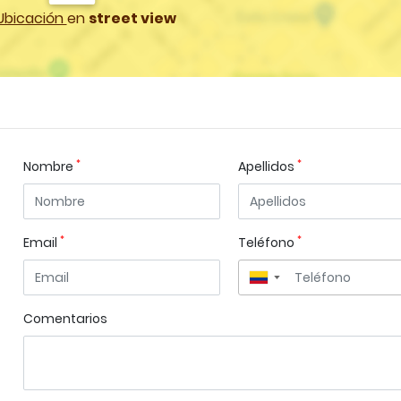
Ubicación
en
street view
*
*
Nombre
Apellidos
*
*
Email
Teléfono
▼
Comentarios