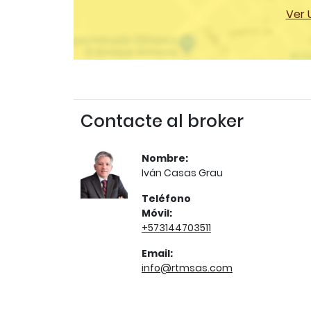
Ver 
Contacte al broker
Nombre:
Iván Casas Grau
Teléfono
Móvil:
+573144703511
Email:
info@rtmsas.com