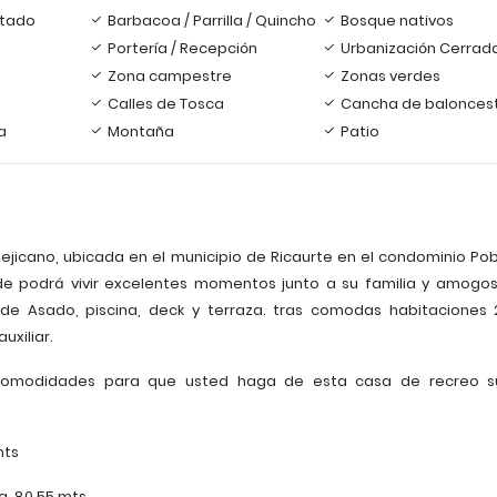
tado
Barbacoa / Parrilla / Quincho
Bosque nativos
Portería / Recepción
Urbanización Cerrad
Zona campestre
Zonas verdes
Calles de Tosca
Cancha de balonces
a
Montaña
Patio
mejicano, ubicada en el municipio de Ricaurte en el condominio Po
e podrá vivir excelentes momentos junto a su familia y amogo
de Asado, piscina, deck y terraza. tras comodas habitaciones
uxiliar.
 comodidades para que usted haga de esta casa de recreo s
mts
ya 80.55 mts