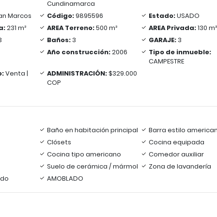
Cundinamarca
an Marcos
Código:
9895596
Estado:
USADO
a:
231 m²
AREA Terreno:
500 m²
AREA Privada:
130 m
3
Baños:
3
GARAJE:
3
Año construcción:
2006
Tipo de inmueble:
CAMPESTRE
o:
Venta |
ADMINISTRACIÓN:
$329.000
COP
Baño en habitación principal
Barra estilo america
Clósets
Cocina equipada
Cocina tipo americano
Comedor auxiliar
Suelo de cerámica / mármol
Zona de lavandería
ado
AMOBLADO