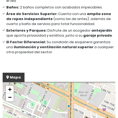
el día.
Baños:
2 baños completos con acabados impecables.
Área de Servicios Superior:
Cuenta con una
amplia zona
de ropas independiente
(como las de antes), además de
cuarto y baño de servicio para total funcionalidad.
Exteriores y Parqueo:
Disfrute de un acogedor
antejardín
que aporta privacidad y estética, junto a su
garaje privado
.
El Factor Diferencial:
Su condición de esquinera garantiza
una
iluminación y ventilación natural superior
a cualquier
otra propiedad del sector.
Mapa
+
−