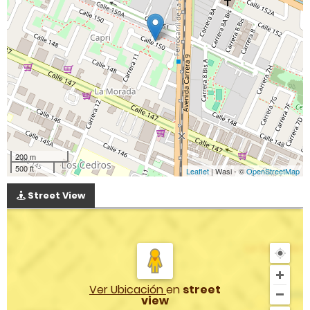
200 m
500 ft
Leaflet
| Wasi - ©
OpenStreetMap
Street View
Ver Ubicación
en
street
view