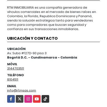
RTM INMOBILIARIA es una compañía generadora de
vínculos comerciales en el mercado de bienes raíces en
Colombia, la Florida, Republica Dominicana y Panamá,
siendo la solución estratégica tanto para vendedores
como para compradores que buscan seguridad y
confianza en sus transacciones inmobiliarias.
UBICACIÓN Y CONTACTO
UBICACIÓN
Av. Suba #127D-90 piso 3
Bogotá D.C. - Cundinamarca - Colombia
MÓVIL
3144703511
TELÉFONO
8104511
EMAIL
info@rtmsas.com
Facebook
X
Instagram
YouTube
TikTok