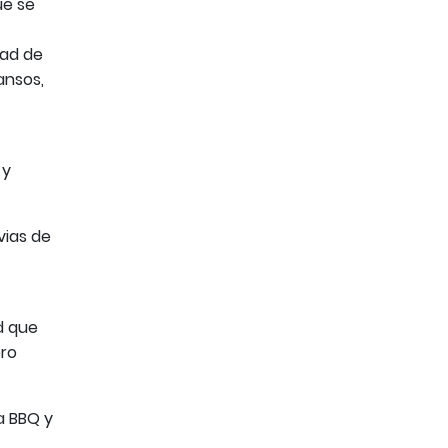
ue se
dad de
ansos,
 y
vias de
d que
ero
a BBQ y