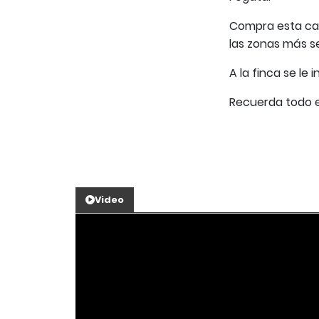
Compra esta cas
las zonas más se
A la finca se le 
Recuerda todo es
Video