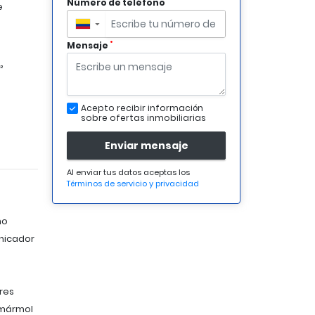
*
Número de teléfono
e
▼
*
Mensaje
²
Acepto recibir información
sobre ofertas inmobiliarias
Enviar mensaje
Al enviar tus datos aceptas los
Términos de servicio y privacidad
no
nicador
res
 mármol