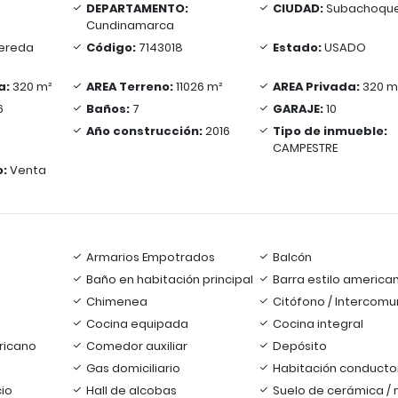
DEPARTAMENTO:
CIUDAD:
Subachoqu
Cundinamarca
ereda
Código:
7143018
Estado:
USADO
a:
320 m²
AREA Terreno:
11026 m²
AREA Privada:
320 m
6
Baños:
7
GARAJE:
10
Año construcción:
2016
Tipo de inmueble:
CAMPESTRE
o:
Venta
Armarios Empotrados
Balcón
Baño en habitación principal
Barra estilo america
Chimenea
Citófono / Intercomu
Cocina equipada
Cocina integral
ricano
Comedor auxiliar
Depósito
Gas domiciliario
Habitación conducto
cio
Hall de alcobas
Suelo de cerámica /