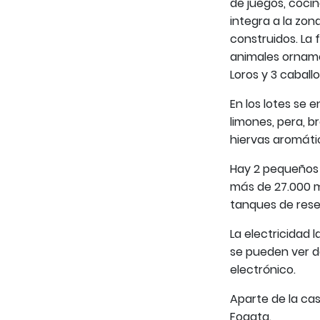
de juegos, coci
integra a la zon
construidos. La
animales orname
Loros y 3 caball
En los lotes se 
limones, pera, b
hiervas aromáti
Hay 2 pequeños l
más de 27.000 m
tanques de rese
La electricidad
se pueden ver d
electrónico.
Aparte de la ca
Fogata.