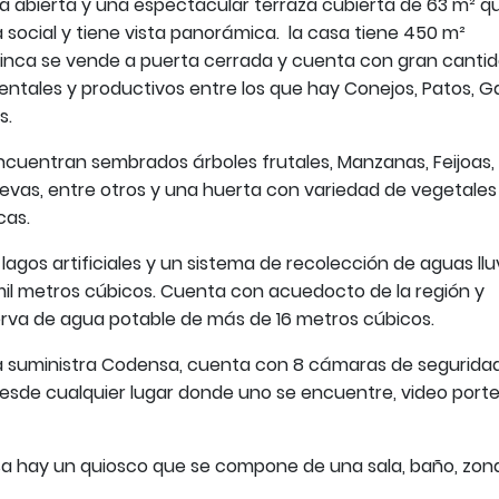
na abierta y una espectacular terraza cubierta de 63 m² q
a social y tiene vista panorámica. la casa tiene 450 m²
 finca se vende a puerta cerrada y cuenta con gran canti
ntales y productivos entre los que hay Conejos, Patos, G
os.
encuentran sembrados árboles frutales, Manzanas, Feijoas,
revas, entre otros y una huerta con variedad de vegetales
cas.
agos artificiales y un sistema de recolección de aguas llu
il metros cúbicos. Cuenta con acuedocto de la región y
rva de agua potable de más de 16 metros cúbicos.
 la suministra Codensa, cuenta con 8 cámaras de segurida
esde cualquier lugar donde uno se encuentre, video port
sa hay un quiosco que se compone de una sala, baño, zon