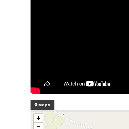
Mapa
+
−