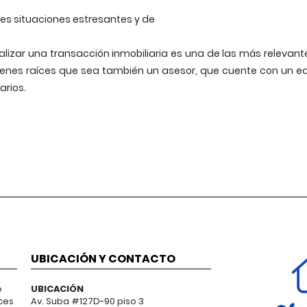
les situaciones estresantes y de
ealizar una transacción inmobiliaria es una de las más releva
enes raíces que sea también un asesor, que cuente con un e
arios.
UBICACIÓN Y CONTACTO
e
UBICACIÓN
ces
Av. Suba #127D-90 piso 3