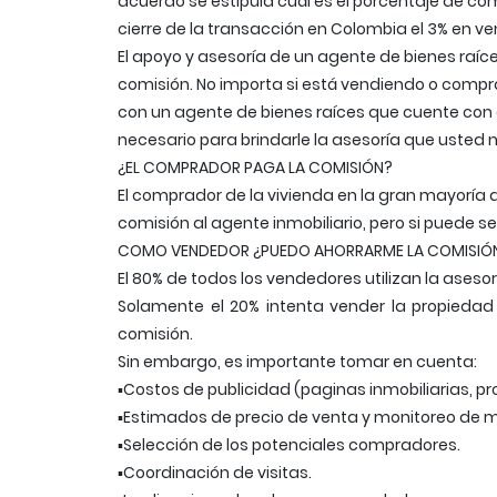
acuerdo se estipula cuál es el porcentaje de comi
cierre de la transacción en Colombia el 3% en v
El apoyo y asesoría de un agente de bienes raíc
comisión. No importa si está vendiendo o comp
con un agente de bienes raíces que cuente con 
necesario para brindarle la asesoría que usted 
¿EL COMPRADOR PAGA LA COMISIÓN?
El comprador de la vivienda en la gran mayoría 
comisión al agente inmobiliario, pero si puede s
COMO VENDEDOR ¿PUEDO AHORRARME LA COMISIÓ
El 80% de todos los vendedores utilizan la aseso
Solamente el 20% intenta vender la propiedad 
comisión.
Sin embargo, es importante tomar en cuenta:
▪Costos de publicidad (paginas inmobiliarias, 
▪Estimados de precio de venta y monitoreo de 
▪Selección de los potenciales compradores.
▪Coordinación de visitas.