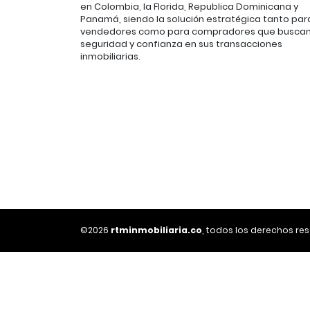
en Colombia, la Florida, Republica Dominicana y
Panamá, siendo la solución estratégica tanto par
vendedores como para compradores que busca
seguridad y confianza en sus transacciones
inmobiliarias.
©2026
rtminmobiliaria.co
, todos los derechos re