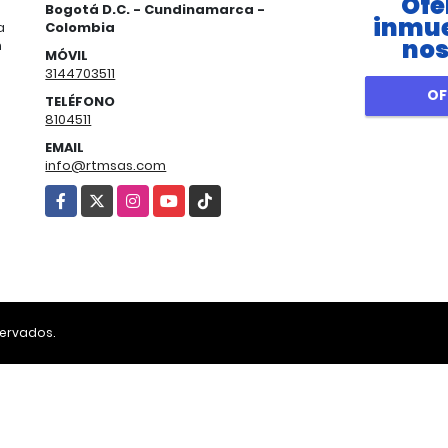
Ofe
Bogotá D.C. - Cundinamarca -
inmue
a
Colombia
nos
n
MÓVIL
3144703511
OF
TELÉFONO
8104511
EMAIL
info@rtmsas.com
Facebook
X
Instagram
YouTube
TikTok
servados.