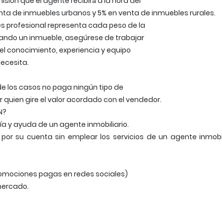
sión que el agente recibirá́ a la hora del
enta de inmuebles urbanos y 5% en venta de inmuebles rurales.
es profesional representa cada peso de la
rando un inmueble, asegúrese de trabajar
el conocimiento, experiencia y equipo
necesita.
de los casos no paga ningún tipo de
er quien gire el valor acordado con el vendedor.
N?
ría y ayuda de un agente inmobiliario.
por su cuenta sin emplear los servicios de un agente inmobil
promociones pagas en redes sociales)
mercado.