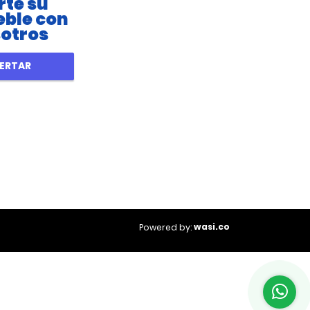
rte su
ble con
otros
ERTAR
wasi.co
Powered by: