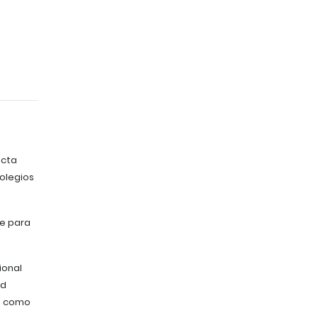
ecta
colegios
te para
ional
ad
s como