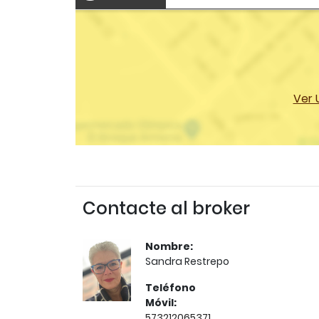
Ver 
Contacte al broker
Nombre:
Sandra Restrepo
Teléfono
Móvil:
573212065371