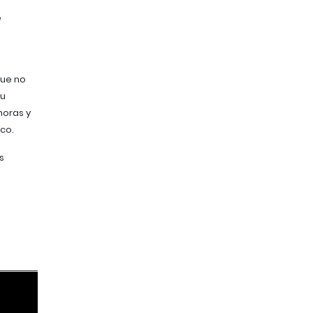
e
que no
tu
horas y
co.
s