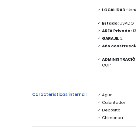
LOCALIDAD:
Usa
Estado:
USADO
AREA Privada:
1
GARAJE:
2
Año construcci
ADMINISTRACIÓ
COP
Características interna :
Agua
Calentador
Depósito
Chimenea