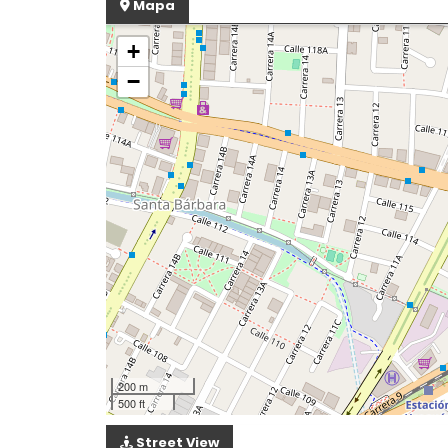
Mapa
+
−
200 m
500 ft
Street View