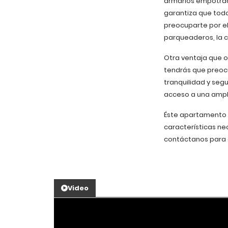
armarios empotrado
garantiza que todo
preocuparte por e
parqueaderos, la c
Otra ventaja que o
tendrás que preocu
tranquilidad y segu
acceso a una ampli
Éste apartamento e
características ne
contáctanos para 
Video