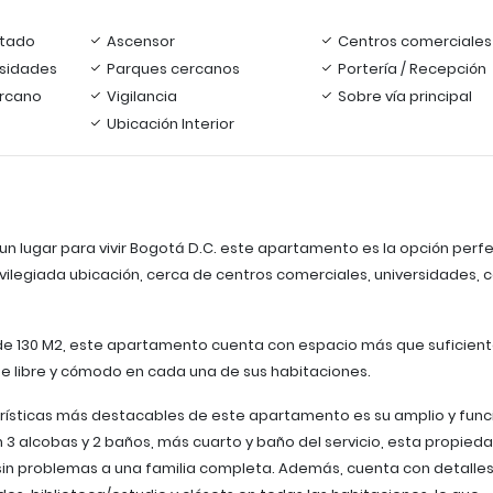
tado
Ascensor
Centros comerciales
rsidades
Parques cercanos
Portería / Recepción
ercano
Vigilancia
Sobre vía principal
Ubicación Interior
un lugar para vivir Bogotá D.C. este apartamento es la opción perf
ivilegiada ubicación, cerca de centros comerciales, universidades, 
 de 130 M2, este apartamento cuenta con espacio más que suficien
e libre y cómodo en cada una de sus habitaciones.
rísticas más destacables de este apartamento es su amplio y func
n 3 alcobas y 2 baños, más cuarto y baño del servicio, esta propied
n problemas a una familia completa. Además, cuenta con detalle