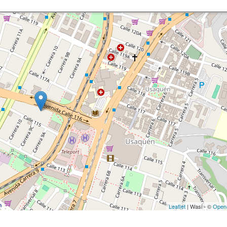
Leaflet
| Wasi - ©
Open