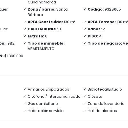
Cundinamarca
quén
Zona / barrio:
Santa
Código:
9328665
Bárbara
AREA Construida:
130 m²
AREA Terreno:
130 m
30 m²
HABITACIONES:
3
Baños:
2
Estrato:
6
PISO:
4
ón:
1982
Tipo de inmueble:
Tipo de negocio:
Ve
APARTAMENTO
N:
$1.390.000
Armarios Empotrados
Biblioteca/Estudio
Citófono / Intercomunicador
Clósets
Gas domiciliario
Zona de lavandería
Habitación servicio
Hall de alcobas