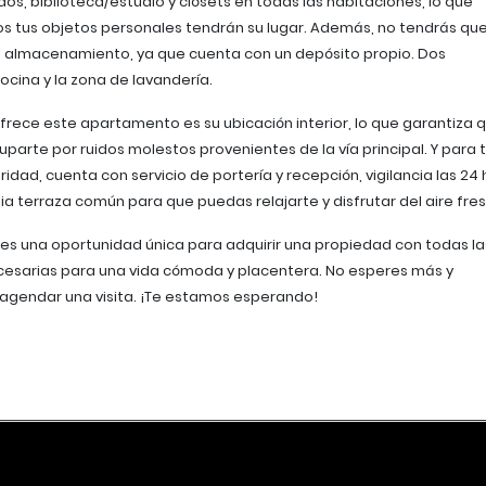
s, biblioteca/estudio y clósets en todas las habitaciones, lo que
s tus objetos personales tendrán su lugar. Además, no tendrás qu
l almacenamiento, ya que cuenta con un depósito propio. Dos
ocina y la zona de lavandería.
frece este apartamento es su ubicación interior, lo que garantiza 
parte por ruidos molestos provenientes de la vía principal. Y para 
ridad, cuenta con servicio de portería y recepción, vigilancia las 24 
a terraza común para que puedas relajarte y disfrutar del aire fres
s una oportunidad única para adquirir una propiedad con todas la
cesarias para una vida cómoda y placentera. No esperes más y
agendar una visita. ¡Te estamos esperando!