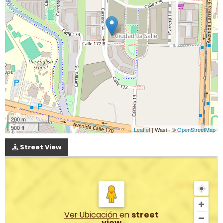
200 m
500 ft
Leaflet
| Wasi - ©
OpenStreetMap
Street View
Ver Ubicación
en
street
view