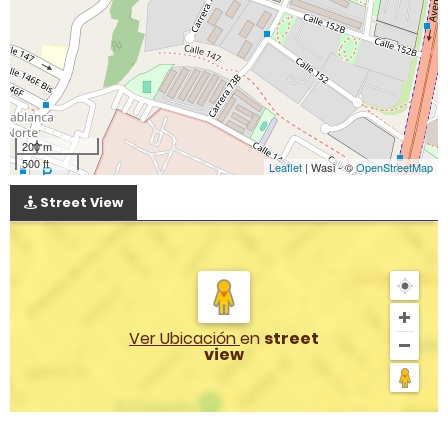
200 m
500 ft
Leaflet
| Wasi - ©
OpenStreetMap
Street View
Ver Ubicación
en
street
view