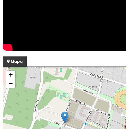
Mapa
+
−