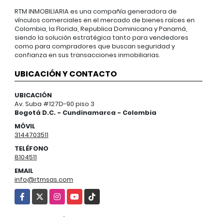
RTM INMOBILIARIA es una compañía generadora de
vínculos comerciales en el mercado de bienes raíces en
Colombia, la Florida, Republica Dominicana y Panamá,
siendo la solución estratégica tanto para vendedores
como para compradores que buscan seguridad y
confianza en sus transacciones inmobiliarias.
UBICACIÓN Y CONTACTO
UBICACIÓN
Av. Suba #127D-90 piso 3
Bogotá D.C. - Cundinamarca - Colombia
MÓVIL
3144703511
TELÉFONO
8104511
EMAIL
info@rtmsas.com
Facebook
X
Instagram
YouTube
TikTok