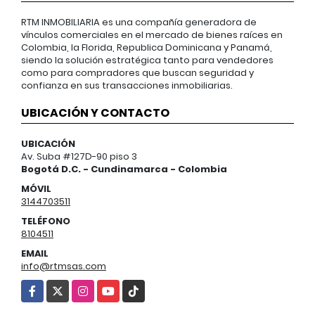
RTM INMOBILIARIA es una compañía generadora de
vínculos comerciales en el mercado de bienes raíces en
Colombia, la Florida, Republica Dominicana y Panamá,
siendo la solución estratégica tanto para vendedores
como para compradores que buscan seguridad y
confianza en sus transacciones inmobiliarias.
UBICACIÓN Y CONTACTO
UBICACIÓN
Av. Suba #127D-90 piso 3
Bogotá D.C. - Cundinamarca - Colombia
MÓVIL
3144703511
TELÉFONO
8104511
EMAIL
info@rtmsas.com
Facebook
X
Instagram
YouTube
TikTok