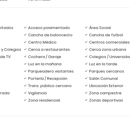
citados
Acceso pavimentado
Área Social
Cancha de baloncesto
Cancha de futbol
Centro Médico
Centros comerciales
 y Colegios
Cerca a restaurantes
Cerca zona urbana
 de TV
Cochera / Garaje
Colegios / Universid
Luz en la mañana
Luz en la tarde
Parqueadero visitantes
Parques cercanos
Portería / Recepción
Salón Comunal
Trans. público cercano
Ubicación Exterior
rrada
Vigilancia
Zona campestre
Zona residencial
Zonas deportivas