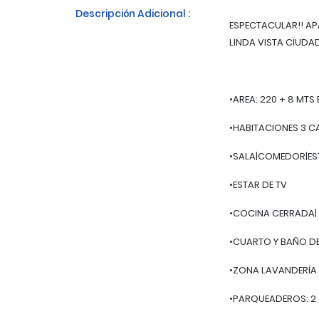
Descripción Adicional :
ESPECTACULAR!! A
LINDA VISTA CIUDA
•AREA: 220 + 8 MTS
•HABITACIONES 3 
•SALA|COMEDOR|ES
•ESTAR DE TV
•COCINA CERRADA|
•CUARTO Y BAÑO DE
•ZONA LAVANDERÍA
•PARQUEADEROS: 2