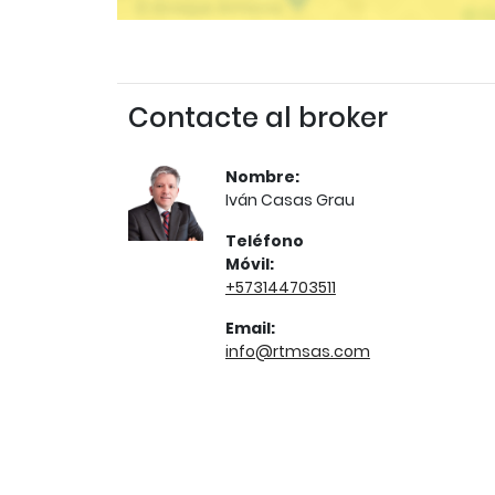
Contacte al broker
Nombre:
Iván Casas Grau
Teléfono
Móvil:
+573144703511
Email:
info@rtmsas.com