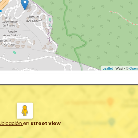
Leaflet
| Wasi - ©
Open
Ubicación
en
street view