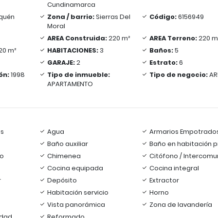
Cundinamarca
quén
Zona / barrio:
Sierras Del
Código:
6156949
Moral
AREA Construida:
220 m²
AREA Terreno:
220 m
20 m²
HABITACIONES:
3
Baños:
5
GARAJE:
2
Estrato:
6
ón:
1998
Tipo de inmueble:
Tipo de negocio:
AR
APARTAMENTO
s
Agua
Armarios Empotrado
Baño auxiliar
Baño en habitación pr
io
Chimenea
Citófono / Intercomu
Cocina equipada
Cocina integral
r
Depósito
Extractor
Habitación servicio
Horno
Vista panorámica
Zona de lavandería
idad
Reformado