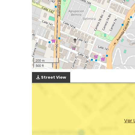
200 m
500 ft
Street View
Ver 