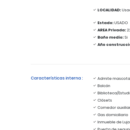
LOCALIDAD:
Usa
Estado:
USADO
AREA Privada:
2
Baño medio:
Si
Año construcci
Características interna :
Admite mascota
Balcón
Biblioteca/Estud
Clósets
Comedor auxilia
Gas domiciliario
Inmueble de Lujo
Puerta de segur